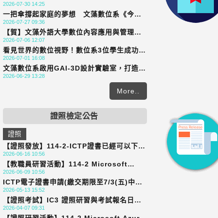
2026-07-30 14:25
正式加入TAICA第三期聯盟學校
一把傘撐起家庭的夢想 文藻數位系《今天
2026-07-27 09:36
天氣晴》勇奪金險獎雙獎
【賀】文藻外語大學數位內容應用與管理系
2026-07-06 12:07
通過「大專校院教學品保服務計畫」評鑑
看見世界的數位視野！數位系3位學生成功爭
2026-07-01 16:08
取到前往中國頂尖「雙一流」重慶大學，以
文藻數位系啟用GAI-3D設計實驗室，打造AI
及引領亞洲潮流的韓國天主教大學進行深度
2026-06-29 13:28
整合學習環境
交換
More..
證照檢定公告
證照
【證照發放】114-2-ICTP證書已經可以下載
2026-06-16 10:56
囉！！
【教職員研習活動】114-2 Microsoft
2026-06-09 10:56
Azure AI Fundamentals 國際認證研習及
ICTP電子證書申請(繳交期限至7/3(五)中午
考試報名｜即日起開放報名至115/6/29(一)
2026-05-13 15:52
前繳交，逾期不受理)
下午4點30分前
【證照考試】IC3 證照研習與考試報名日起
2026-04-07 09:31
至4/17(五)中午12點開放報名