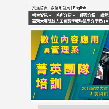
跳
123
到
文藻首頁
|
數位系首頁
|
English
主
師資介紹
招生資訊
系所介紹
課程
要
臺灣大專院校人工智慧學程聯盟學分學程(TAI
內
容
區
塊