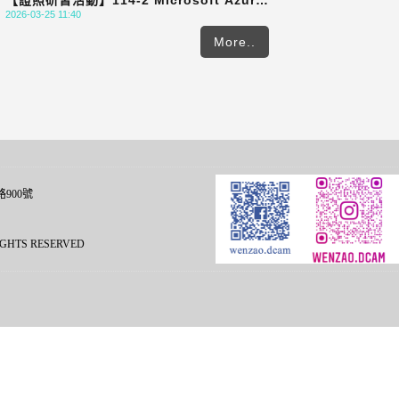
【證照研習活動】114-2 Microsoft Azure
2026-03-25 11:40
AI Fundamentals 國際認證研習及考試報
名｜即日起開放報名至115/4/9(四)下午5點
More..
整
900號
L RIGHTS RESERVED