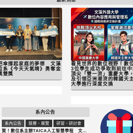
把傘撐起家庭的夢想 文藻
看見世界的數位視野！數
位系《今天天氣晴》勇奪金
3位學生成功爭取到前往中
獎雙獎
頂尖「雙一流」重慶大學
及引領亞洲潮流的韓國天
大學進行深度交換
系內公告
系內公告
競賽、展覽
研習、研討會
賀！數位系主辦TAICA人工智慧學程 文藻