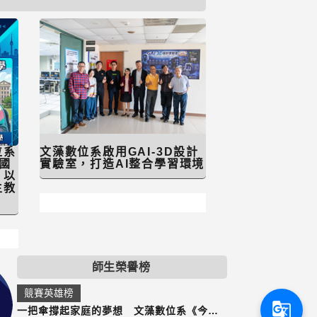
位系
文藻數位系啟用GAI-3D設計
國
實驗室，打造AI整合學習環境
，以
主教
師生榮譽榜
競賽英雄榜
g_translate
一把傘撐起家庭的夢想 文藻數位系《今天