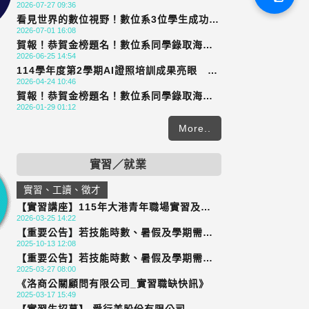
2026-07-27 09:36
天氣晴》勇奪金險獎雙獎
看見世界的數位視野！數位系3位學生成功爭
2026-07-01 16:08
取到前往中國頂尖「雙一流」重慶大學，以
賀報！恭賀金榜題名！數位系同學錄取海外
及引領亞洲潮流的韓國天主教大學進行深度
2026-06-25 14:54
交換，數位系全體師生同賀！
交換
114學年度第2學期AI證照培訓成果亮眼 通
2026-04-24 10:46
過率達95%
賀報！恭賀金榜題名！數位系同學錄取海外
2026-01-29 01:12
研究所，數位系全體師生同賀！
More..
實習／就業
實習、工讀、徵才
【實習講座】115年大港青年職場實習及接
2026-03-25 14:22
軌計畫招募說明會！開放報名囉!!
【重要公告】若技能時數、暑假及學期需要
2025-10-13 12:08
實習的學生，請於11/21(五)以前繳交資料，
【重要公告】若技能時數、暑假及學期需要
逾期不受理
2025-03-27 08:00
實習的學生，請於4/30(三)以前繳交資料，
《洛商公關顧問有限公司_實習職缺快訊》
逾期不受理
2025-03-17 15:49