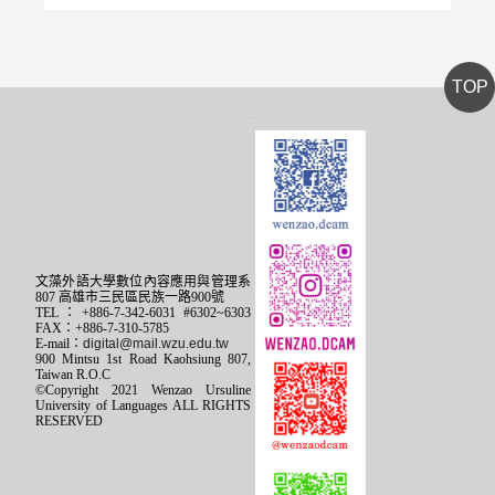
TOP
文藻外語大學數位內容應用與管理系
807 高雄市三民區民族一路900號
TEL：+886-7-342-6031 #6302~6303
FAX：+886-7-310-5785
E-mail：
digital@mail.wzu.edu.tw
900 Mintsu 1st Road Kaohsiung 807,
Taiwan R.O.C
©Copyright 2021 Wenzao Ursuline
University of Languages ALL RIGHTS
RESERVED