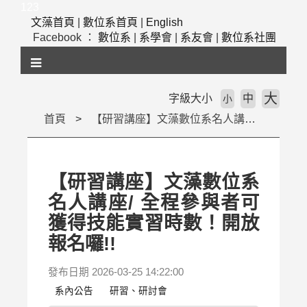
跳
123
到
文藻首頁
|
數位系首頁
|
English
主
Facebook ：
數位系
|
系學會
|
系友會
|
數位系社團
要
內
容
區
大
字級大小
中
小
塊
首頁
【研習講座】文藻數位系名人講座/ 全程參與者可獲得技能實習時數！開放報名囉!!
【研習講座】文藻數位系
名人講座/ 全程參與者可
獲得技能實習時數！開放
報名囉!!
發布日期 2026-03-25 14:22:00
系內公告
研習、研討會