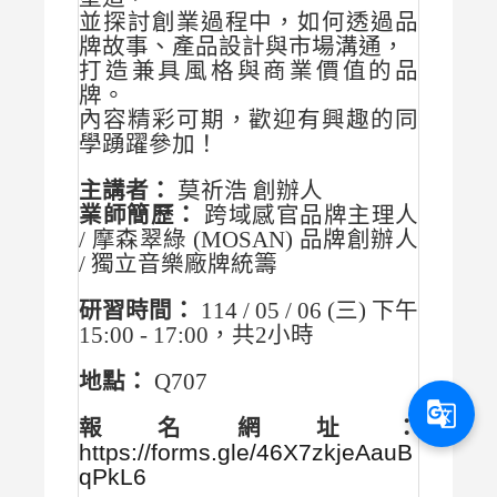
並探討創業過程中，如何透過品
牌故事、產品設計與市場溝通，
打造兼具風格與商業價值的品
牌。
內容精彩可期，歡迎有興趣的同
學踴躍參加！
主講者：
莫祈浩 創辦人
業師簡歷：
跨域感官品牌主理人
/ 摩森翠綠 (MOSAN) 品牌創辦人
/ 獨立音樂廠牌統籌
研習時間：
114 / 05 / 06 (三) 下午
15:00 - 17:00，共2小時
地點：
Q707
g_translate
報名網址：
https://forms.gle/46X7zkjeAauB
qPkL6