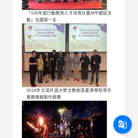
「105年度行動應用人才培育計畫APP選拔活
動」全國第一名
2018年文藻外語大學文教創意產業學院學生
實務專題製作競賽
g_translate