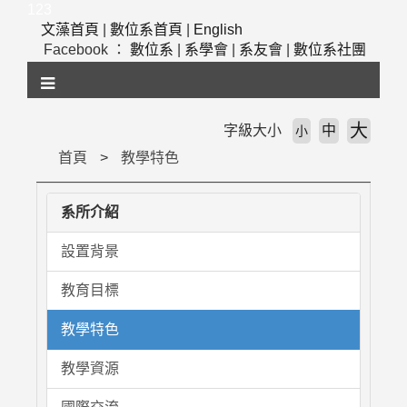
跳
123
到
文藻首頁
|
數位系首頁
|
English
主
Facebook ：
數位系
|
系學會
|
系友會
|
數位系社團
要
內
容
區
大
字級大小
中
小
塊
首頁
教學特色
系所介紹
設置背景
教育目標
教學特色
教學資源