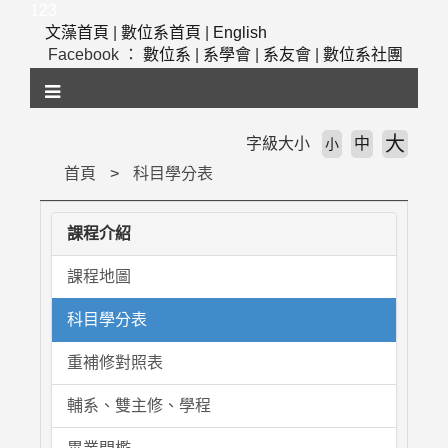
跳
123
到
文藻首頁
|
數位系首頁
|
English
主
Facebook ：
數位系
|
系學會
|
系友會
|
數位系社團
要
內
容
區
大
字級大小
中
小
塊
首頁
科目學分表
課程介紹
課程地圖
科目學分表
重補修對照表
輔系、雙主修、學程