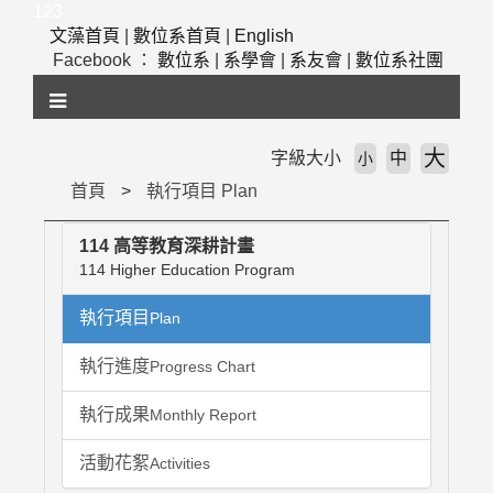
跳
123
到
文藻首頁
|
數位系首頁
|
English
主
Facebook ：
數位系
|
系學會
|
系友會
|
數位系社團
要
內
容
區
大
字級大小
中
小
塊
首頁
執行項目 Plan
114 高等教育深耕計畫
114 Higher Education Program
執行項目
Plan
執行進度
Progress Chart
執行成果
Monthly Report
活動花絮
Activities