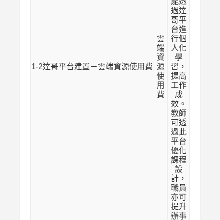
能透
過達
哥平
台進
雲
行個
端
人化
資
學
1-2達哥平台建置－雲端資源使用費
源
習，
使
提高
用
工作
費
成
效。
教師
可透
過此
平台
優化
課程
設
計，
職員
亦可
提升
辦事