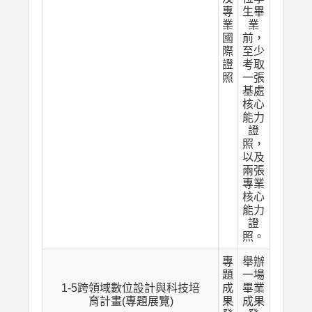
專
生畢
業
業
國
前，
際
至少
證
考取
照
一張
基處
核心
能力
證
照，
以及
兩張
專業
核心
能力
證
照。
專
舉辦
題
一場
1-5跨領域數位設計與科技培
成
畢業
育計畫(專題展覽)
果
成果