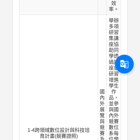
效
率。
舉辦
多項
研習
集講
座協
助同
學透
過講
g_translate
座或
研習
增進
學生
國
作
內
品，
外
並參
展
與國
覽
內外
與
競賽
競
數位
1-4跨領域數位設計與科技培
賽
系每
育計畫(競賽證照)
及
位學