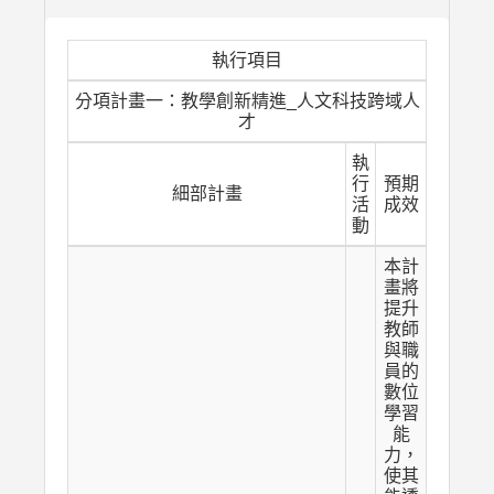
執行項目
分項計畫一：教學創新精進_人文科技跨域人
才
執
行
預期
細部計畫
活
成效
動
本計
畫將
提升
教師
與職
員的
數位
學習
能
力，
使其