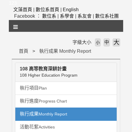
跳
123
到
文藻首頁
|
數位系首頁
|
English
主
Facebook ：
數位系
|
系學會
|
系友會
|
數位系社團
要
內
容
區
大
字級大小
中
小
塊
首頁
執行成果 Monthly Report
108 高等教育深耕計畫
108 Higher Education Program
執行項目
Plan
執行進度
Progress Chart
執行成果
Monthly Report
活動花絮
Activities