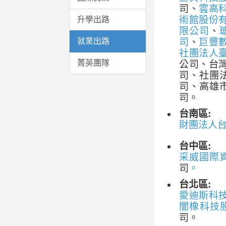
司、
雲高
術館股份
升學出路
限公司
、
就業出路
司
、
巨豐
社團法人
菁英團隊
公司、台
司、社團
司、高雄
司。
台南區:
財團法人
台中區:
采威國際
司
。
台北區:
愛迪斯科
闇橡科技
司。