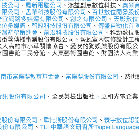
科技公司
、
鳳新電腦公司
、鴻益創意數位科技、
奧爾
有限公司
、
孟華科技股份有限公司
、
百世數位開發股
瑭宜網路多媒體有限公司
、
創之有限公司
、
天影數位
數位多媒體
、
智冠科技股份有限公司
、
傳盛自動化有
臺灣產學策進會
、
前沿科技股份有限公司
、科勁數位
灣番薯傳播事業股份有限公司、藝瓦室內裝修設計工
法人高雄市小草關懷協會、愛吠的狗娛樂股份有限公
市圖書館三民分館、大東藝術圖書館、財團法人商業
台南市富樂夢教育基金會
、
富樂夢股份有限公司
、然也
資訊股份有限公司
、
全民英檢出版社
、
立和光電企業
技股份有限公司
、
歐比斯股份有限公司
、
寰宇數位認
股份有限公司
、
TLI 中華語文研習所Taipei Language In