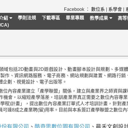
Facebook ：
數位系
|
系學會
|
學則法規
下載專區
畢業專題
介紹
教學成果
高等
CA)
包括2D動畫與2D遊戲設計、動畫腳本設計與規劃、多媒體
書製作、資訊網路服務、電子商務、網站規劃與建置、網路行銷
體企劃、視覺設計、電子出版等。
內容產業建立「產學聯盟」關係，建立與產業界之師資與課
作機會，以縮短產學落差，培訓產業界真正需要之數位內容專業
(學程)計畫」，提出數位內容產業訂單式人才培訓計畫，針對
員可達8成之產業聘(留)用率。目前與本系簽訂產學聯盟之數位內
股份有限公司
、
酷奇思數位園有限公司
、晨禾文創設