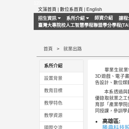
跳
123
到
文藻首頁
|
數位系首頁
|
English
主
師資介紹
招生資訊
系所介紹
課程
要
臺灣大專院校人工智慧學程聯盟學分學程(TAI
內
容
區
塊
首頁
就業出路
系所介紹
畢業生就業領域
3D遊戲、電子
設置背景
告設計、數位媒
教育目標
本系透過與數位
優錄取就業之工
教學特色
育部「產業學院
同授課，參訓學
教學資源
高雄區:
勝典科技
國際交流