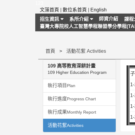
跳
123
到
文藻首頁
|
數位系首頁
|
English
主
師資介紹
招生資訊
系所介紹
課程
要
臺灣大專院校人工智慧學程聯盟學分學程(TAI
內
容
區
塊
首頁
活動花絮 Activities
109 高等教育深耕計畫
109 Higher Education Program
子
1
執行項目
Plan
1
執行進度
Progress Chart
1
執行成果
Monthly Report
1
活動花絮
Activities