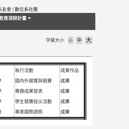
系友會
|
數位系社團
教育深耕計畫
大
字級大小
中
小
執行活動
成果作品
學
國內外展覽與競賽
成果
學
專題成果發表
成果
學
學生競賽拔尖活動
成果
統
專業國際證照
成果