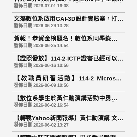
爭取到前往中國頂尖「雙一流」重慶大
發佈日期 2026-07-01 16:08
學，以及引領亞洲潮流的韓國天主教大學
文藻數位系啟用GAI-3D設計實驗室，打造
進行深度交換
AI整合學習環境
發佈日期 2026-06-29 13:28
賀報！恭賀金榜題名！數位系同學錄取海
外交換，數位系全體師生同賀！
發佈日期 2026-06-25 14:54
【證照發放】114-2-ICTP證書已經可以下
載囉！！
發佈日期 2026-06-16 10:56
【教職員研習活動】114-2 Microsoft
Azure AI Fundamentals 國際認證研習及
發佈日期 2026-06-09 10:56
考試報名｜即日起開放報名至115/6/29(一)
【數位系學生於黃仁勳演講活動中勇奪兩
下午4點30分前
項大獎 抱回全場最大獎 RTX 5080！】
發佈日期 2026-06-02 16:54
【轉載Yahoo新聞報導】黃仁勳演講 文藻
校園直播場掀AI熱潮
發佈日期 2026-06-02 13:27