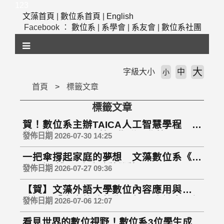
跳
123
到
文藻首頁
|
數位系首頁
|
English
主
Facebook ：
數位系
|
系學會
|
系友會
|
數位系社團
要
內
容
區
大
字級大小
中
小
塊
首頁
標籤文章
標籤文章
賀！數位系主辦TAICA人工智慧學程 文
藻正式加入TAICA第三期聯盟學校
發佈日期 2026-07-30 14:25
一把傘撐起家庭的夢想 文藻數位系《今
天天氣晴》勇奪金險獎雙獎
發佈日期 2026-07-27 09:36
【賀】文藻外語大學數位內容應用與管理
系通過「大專校院教學品保服務計畫」評
發佈日期 2026-07-06 12:07
鑑
看見世界的數位視野！數位系3位學生成功