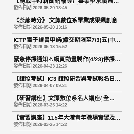
【轉載中時新聞網報導】畢業季求職潮 高
雄「大港實習」加碼留任獎勵金
發佈日期 2026-05-20 13:45
《荼蘼時分》 文藻數位系畢業成果飆創意
發佈日期 2026-05-20 13:16
ICTP電子證書申請(繳交期限至7/3(五)中午
前繳交，逾期不受理)
發佈日期 2026-05-13 15:52
緊急停課通知⚠️網頁動畫製作(4/23)停課一
次
發佈日期 2026-04-23 12:26
【證照考試】IC3 證照研習與考試報名日起
至4/17(五)中午12點開放報名
發佈日期 2026-04-07 09:31
【研習講座】文藻數位系名人講座/ 全程參
與者可獲得技能實習時數！開放報名囉!!
發佈日期 2026-03-25 14:22
【實習講座】115年大港青年職場實習及接
軌計畫招募說明會！開放報名囉!!
發佈日期 2026-03-25 14:22