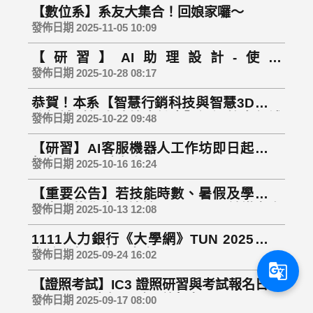
【數位系】系友大集合！回娘家囉～
發佈日期 2025-11-05 10:09
【研習】AI助理設計-使用
FLASK+LINE+GOOGLE GEMINI API 研
發佈日期 2025-10-28 08:17
習 11/1(六)
恭賀！本系【智慧行銷科技與智慧3D設計
跨領域創新人才培育計畫】通過教育部補
發佈日期 2025-10-22 09:48
助300萬！
【研習】AI客服機器人工作坊即日起開始
報名至10/23中午起
發佈日期 2025-10-16 16:24
【重要公告】若技能時數、暑假及學期需
要實習的學生，請於11/21(五)以前繳交資
發佈日期 2025-10-13 12:08
料，逾期不受理
1111人力銀行《大學網》TUN 2025「最
夯系所 短影音」大賽
發佈日期 2025-09-24 16:02
g_translate
【證照考試】IC3 證照研習與考試報名日起
至9/26(五)中午12點開放報名
發佈日期 2025-09-17 08:00