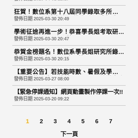
狂賀！數位系第十八屆同學錄取多所國立
研究所，再創佳績！數位系全體師生同
發佈日期 2025-03-30 20:49
賀！
學術征途再進一步！恭喜學長姐考取研究
所！第十七屆研究所榜單！
發佈日期 2025-03-30 20:47
恭賀金榜題名！數位系學長姐研究所錄取
大豐收！第十七屆研究所榜單！
發佈日期 2025-03-30 20:15
【重要公告】若技能時數、暑假及學期需
要實習的學生，請於4/30(三)以前繳交資
發佈日期 2025-03-27 08:00
料，逾期不受理
【緊急停課通知】網頁動畫製作停課一次!!
發佈日期 2025-03-20 09:22
1
2
3
4
5
6
7
下一頁