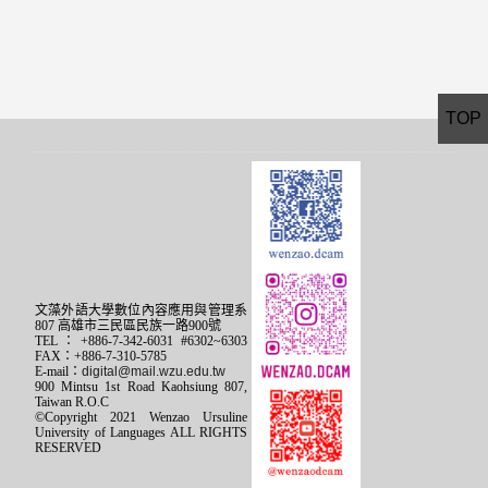
TOP
文藻外語大學數位內容應用與管理系
807 高雄市三民區民族一路900號
TEL：+886-7-342-6031 #6302~6303
FAX：+886-7-310-5785
E-mail：
digital@mail.wzu.edu.tw
900 Mintsu 1st Road Kaohsiung 807,
Taiwan R.O.C
©Copyright 2021 Wenzao Ursuline
University of Languages ALL RIGHTS
RESERVED