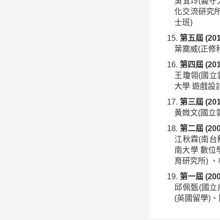
吳宜玲(義守
化交流研究所
士班)
第五屆 (20
葉霙威(正修
第四屆 (20
王瓊翎(國立
大學 遊戲設
第三屆 (20
黃媺文(國立
第二屆 (20
江秋霖(南台
南大學 數位
育研究所) 
第一屆 (20
邱佩甄(國立
(英國留學)、