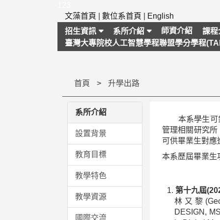
跳
123
到
文藻首頁
|
數位系首頁
|
English
主
師資介紹
招生資訊
系所介紹
課程
要
臺灣大專院校人工智慧學程聯盟學分學程(TAI
內
容
區
塊
首頁
升學出路
系所介紹
本系學生可針對
管理相關研究所
設置背景
可供畢業生對應
教育目標
本系歷屆畢業生
教學特色
第十九屆(20
教學資源
林又黎(Georg
DESIGN, MS/
國際交流