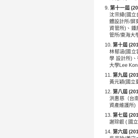
第十一屆 (20
沈宗緯(國立
體設計所/屏
資管所)、鍾
管所/東海大
第十屆 (20
林郁涵(國立
學 設計所)
大學Lee Kong
第九屆 (20
黃元穎(國立
第八屆 (20
洪惠慈（台南
資產維護所)
第七屆 (20
謝琮叡 ( 國
第六屆 (20