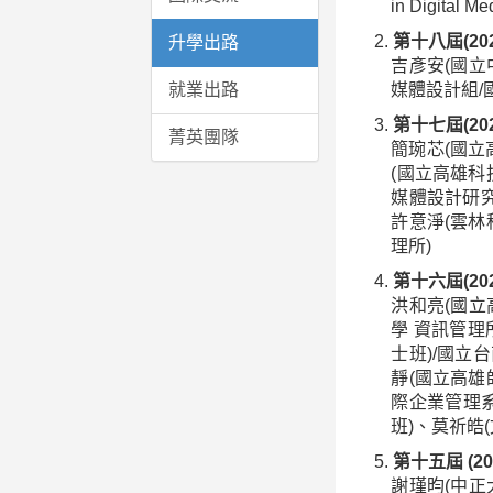
in Digital M
第十八屆(20
升學出路
吉彥安(國立
就業出路
媒體設計組/
第十七屆(20
菁英團隊
簡琬芯(國立
(國立高雄科
媒體設計研究
許意淨(雲林
理所)
第十六屆(20
洪和亮(國立
學 資訊管理
士班)/國立
靜(國立高雄
際企業管理系
班)、莫祈皓
第十五屆 (20
謝瑾昀(中正