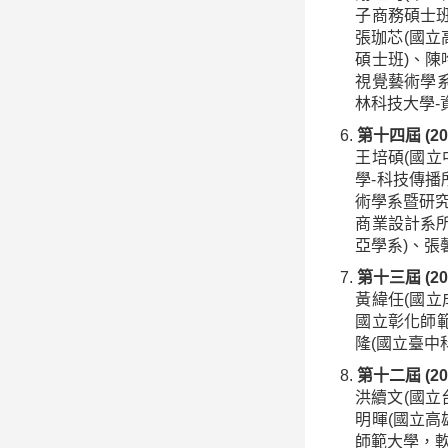
子商務碩士班
張珈芯(國立
碩士班)、陳
視覺藝術學系
林科技大學-
第十四屆 (20
王培碩(國立
學-科技傳播
術學系暨研究
商業設計系所
亞學系)、張
第十三屆 (20
黃緯任(國立
國立彰化師範
隆(國立臺中
第十二屆 (20
洪續文(國立
明暉(國立高
師範大學，軟