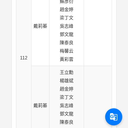
蘇彥衍
趙金婷
梁丁文
戴莉蓁
吳志峰
鄧文龍
陳泰良
梅馨云
112
黃彩雲
王立勳
楊雄斌
趙金婷
梁丁文
戴莉蓁
吳志峰
鄧文龍
g_translate
陳泰良