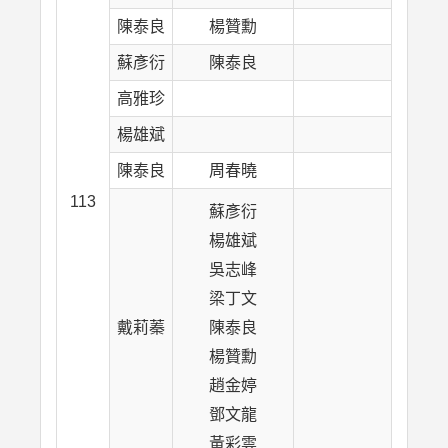
陳泰良
楊贊勳
蘇彥衍
陳泰良
高雅珍
晨晏
楊雄斌
陳泰良
周春曉
113
蘇彥衍
楊雄斌
吳志峰
梁丁文
戴莉蓁
陳泰良
楊贊勳
趙金婷
鄧文龍
黃彩雲