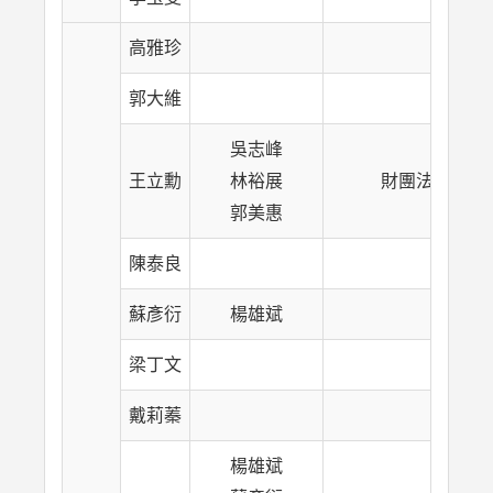
高雅珍
晨晏
郭大維
科
吳志峰
王立勳
林裕展
財團法人張姚
郭美惠
陳泰良
蘇彥衍
楊雄斌
梁丁文
戴莉蓁
楊雄斌