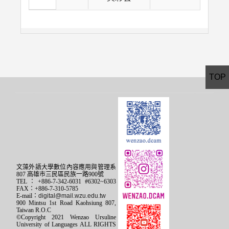
TOP
文藻外語大學數位內容應用與管理系
807 高雄市三民區民族一路900號
TEL：+886-7-342-6031 #6302~6303
FAX：+886-7-310-5785
E-mail：
digital@mail.wzu.edu.tw
900 Mintsu 1st Road Kaohsiung 807,
Taiwan R.O.C
©Copyright 2021 Wenzao Ursuline
University of Languages ALL RIGHTS