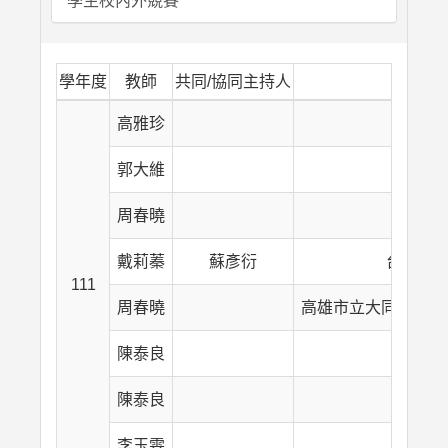
學生校內外競賽
學年度
教師
共同/協同主持人
高雅珍
甫
郭大維
科
周春曉
然也藝
戴莉蓁
蘇彥衍
台灣番
111
周春曉
高雄市立大同醫院(
陳泰良
陳泰良
李玉雯