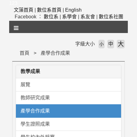
跳
123
到
文藻首頁
|
數位系首頁
|
English
主
Facebook ：
數位系
|
系學會
|
系友會
|
數位系社團
要
內
容
區
大
字級大小
中
小
塊
首頁
產學合作成果
教學成果
展覽
教師研究成果
產學合作成果
學生證照成果