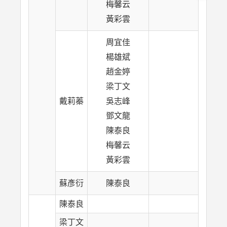
梅馨云
黃彩雲
周宜佳
楊雄斌
趙金婷
梁丁文
戴莉蓁
吳志峰
鄧文龍
陳泰良
梅馨云
黃彩雲
蘇彥衍
陳泰良
陳泰良
梁丁文
盈松