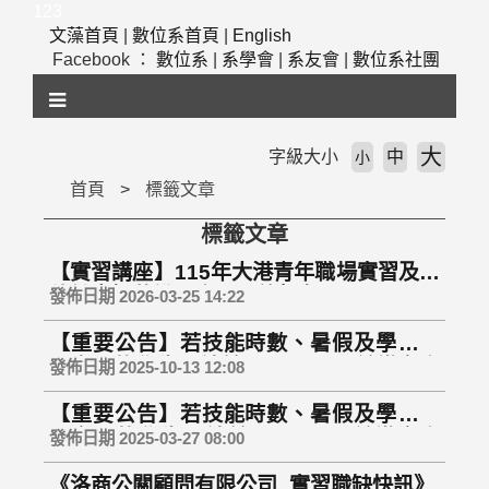
跳
123
到
文藻首頁
|
數位系首頁
|
English
主
Facebook ：
數位系
|
系學會
|
系友會
|
數位系社團
要
內
容
區
大
字級大小
中
小
塊
首頁
標籤文章
標籤文章
【實習講座】115年大港青年職場實習及接
軌計畫招募說明會！開放報名囉!!
發佈日期 2026-03-25 14:22
【重要公告】若技能時數、暑假及學期需
要實習的學生，請於11/21(五)以前繳交資
發佈日期 2025-10-13 12:08
料，逾期不受理
【重要公告】若技能時數、暑假及學期需
要實習的學生，請於4/30(三)以前繳交資
發佈日期 2025-03-27 08:00
料，逾期不受理
《洛商公關顧問有限公司_實習職缺快訊》