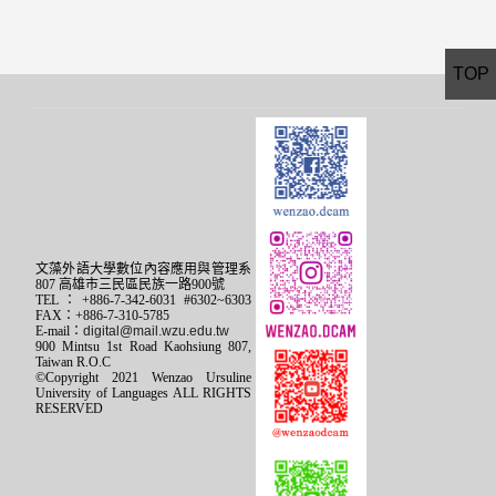
TOP
文藻外語大學數位內容應用與管理系
807 高雄市三民區民族一路900號
TEL：+886-7-342-6031 #6302~6303
FAX：+886-7-310-5785
E-mail：
digital@mail.wzu.edu.tw
900 Mintsu 1st Road Kaohsiung 807,
Taiwan R.O.C
©Copyright 2021 Wenzao Ursuline
University of Languages ALL RIGHTS
RESERVED