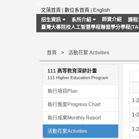
跳
123
到
文藻首頁
|
數位系首頁
|
English
主
師資介紹
招生資訊
系所介紹
課程
要
臺灣大專院校人工智慧學程聯盟學分學程(TAI
內
容
區
塊
首頁
活動花絮 Activities
111 高等教育深耕計畫
111 Higher Education Program
執行項目Plan
1-
執行進度Progress Chart
1-
執行成果Monthly Report
1-
活動花絮Activities