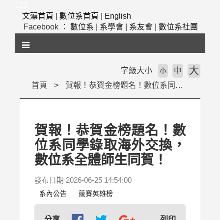
跳
123
到
文藻首頁
|
數位系首頁
|
English
主
Facebook ：
數位系
|
系學會
|
系友會
|
數位系社團
要
內
容
區
大
字級大小
中
小
塊
首頁
賀報！恭賀金榜題名！數位系同學錄取海外交換，數位系全體師生同賀！
賀報！恭賀金榜題名！數
位系同學錄取海外交換，
數位系全體師生同賀！
發布日期 2026-06-25 14:54:00
系內公告
競賽英雄榜
列印
分享