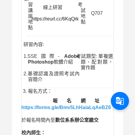
習
考
線上研習
講
試
Q707
座
地
https://reurl.cc/6KqQrk
地
點
點
研習內容:
1.SSE國際-
Adobe
考試題型: 單複選
Photoshop
軟體介紹
題、配對題、
實作題
2.基礎認識及證照考試內
容簡介
報名方式：
g_translate
報名網址：
https://forms.gle/Bmv5LhHaiaLqAeBZ6
於報名時間內至
數位系系辦公室繳交
校內師生：