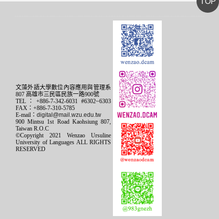
TOP
文藻外語大學數位內容應用與管理系
807 高雄市三民區民族一路900號
TEL：+886-7-342-6031 #6302~6303
FAX：+886-7-310-5785
E-mail：
digital@mail.wzu.edu.tw
900 Mintsu 1st Road Kaohsiung 807,
Taiwan R.O.C
©Copyright 2021 Wenzao Ursuline
University of Languages ALL RIGHTS
RESERVED