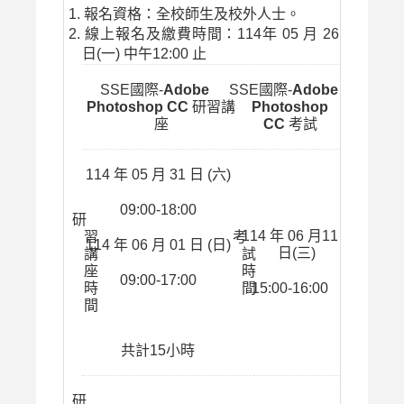
報名資格：全校師生及校外人士。
線上報名及繳費時間：114年 05
月 26
日(一) 中午12:00 止
SSE國際-
Adobe
SSE國際-
Adobe
Photoshop CC
研習講
Photoshop
座
CC
考試
114 年 05 月
31 日 (六)
09:00-18:00
研
114 年 06 月11
習
考
114 年 06 月 01
日 (日)
日(三)
講
試
座
時
09:00-17:00
時
間
15:00-16:00
間
共計15小時
研