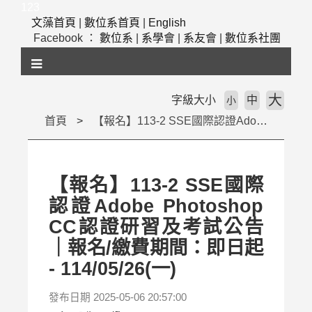
跳
123
到
文藻首頁
|
數位系首頁
|
English
主
Facebook ：
數位系
|
系學會
|
系友會
|
數位系社團
要
內
容
區
大
字級大小
中
小
塊
首頁
【報名】113-2 SSE國際認證Adobe Photoshop CC認證研習及考試公告｜報名/繳費期間：即日起 - 114/05/26(一)
【報名】113-2 SSE國際
認證Adobe Photoshop
CC認證研習及考試公告
｜報名/繳費期間：即日起
- 114/05/26(一)
發布日期 2025-05-06 20:57:00