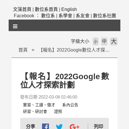
跳
123
到
文藻首頁
|
數位系首頁
|
English
主
Facebook ：
數位系
|
系學會
|
系友會
|
數位系社團
要
內
容
區
大
字級大小
中
小
塊
首頁
【報名】2022Google數位人才探索計劃
【報名】2022Google數
位人才探索計劃
發布日期 2022-03-08 02:46:00
實習、工讀、徵才
系內公告
研習、研討會
證照
列印
分享