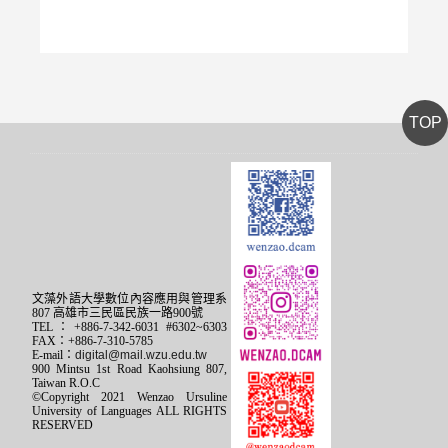
TOP
文藻外語大學數位內容應用與管理系
807 高雄市三民區民族一路900號
TEL：+886-7-342-6031 #6302~6303
FAX：+886-7-310-5785
E-mail：
digital@mail.wzu.edu.tw
900 Mintsu 1st Road Kaohsiung 807,
Taiwan R.O.C
©Copyright 2021 Wenzao Ursuline
University of Languages ALL RIGHTS
RESERVED