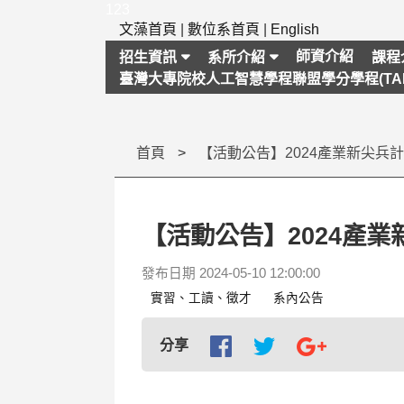
跳
123
到
文藻首頁
|
數位系首頁
|
English
主
師資介紹
招生資訊
系所介紹
課程
要
臺灣大專院校人工智慧學程聯盟學分學程(TAI
內
容
區
塊
首頁
【活動公告】2024產業新尖兵
【活動公告】2024產業
發布日期 2024-05-10 12:00:00
實習、工讀、徵才
系內公告
分享