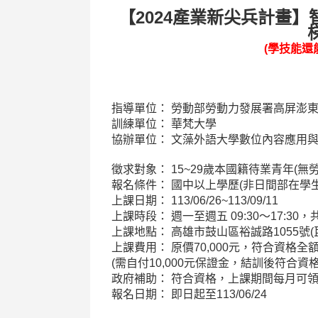
【2024產業新尖兵計畫
(學技能還
指導單位： 勞動部勞動力發展署高屏澎
訓練單位： 華梵大學
協辦單位： 文藻外語大學數位內容應用
徵求對象： 15~29歲本國籍待業青年(無勞
報名條件： 國中以上學歷(非日間部在學生
上課日期： 113/06/26~113/09/11
上課時段： 週一至週五 09:30〜17:30，
上課地點： 高雄市鼓山區裕誠路1055號
上課費用： 原價70,000元，符合資格全
(需自付10,000元保證金，結訓後符合資
政府補助： 符合資格，上課期間每月可領8,
報名日期： 即日起至113/06/24