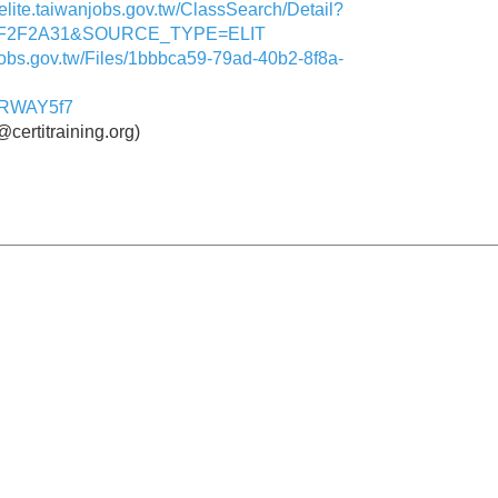
//elite.taiwanjobs.gov.tw/ClassSearch/Detail?
CF2F2A31&SOURCE_TYPE=ELIT
anjobs.gov.tw/Files/1bbbca59-79ad-40b2-8f8a-
ciRWAY5f7
titraining.org)