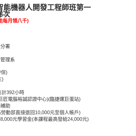
】智能機器人開發工程師班第一
梯次
能每月領八千)
東分署
與管理系
保)
)
共計392小時
(巨匠電腦裕誠認證中心)(臨捷運巨蛋站)
額補助
格勞動部直接退回10,000元至個人帳戶)
000元學習金(本課程最高發給24,000元)