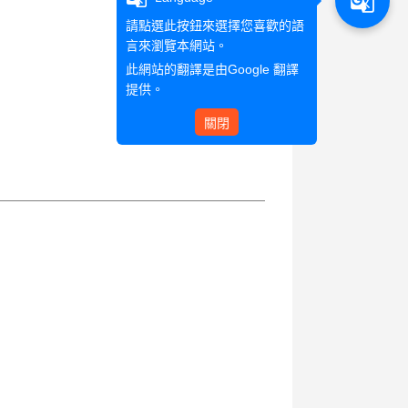
g_translate
請點選此按鈕來選擇您喜歡的語
言來瀏覽本網站。
此網站的翻譯是由
Google 翻譯
提供。
關閉