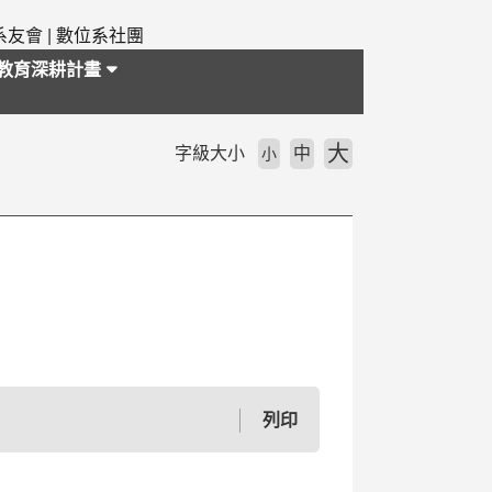
系友會
|
數位系社團
教育深耕計畫
大
字級大小
中
小
列印