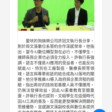
愛吠的狗娛樂公司許冠文執行長分享，
對於與文藻數位系簽約合作深感榮幸。他指
出，當今AI數位轉型勢在必行，不僅學生，
連師長與企業也必須全力投入。許執行長強
調，語言不僅是AI應用的受益者，也能反向
賦能AI，特別在工廠製造、醫療長照等領
域，語言與專業術語的結合成為AI落地的關
鍵。他分享推廣AI導入政府與企業流程的經
驗，指出再好的技術若基層人員不懂運用，
仍無法發揮效益，因此AI素養教育至關重
要。許執行長也提到，文組學生在這個時代
因AI工具的普及，反而能更發揮解決問題的
思維優勢，並感謝文藻副校長與數位系提供