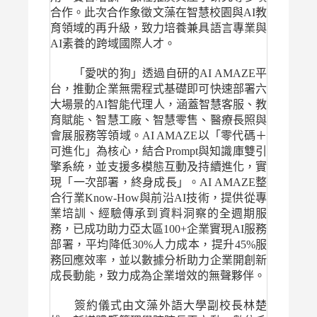
合作。此次合作象徵文藻在智慧校園與AI教
育領域的再升級，致力培養兼具語言專業與
AI素養的跨域國際人才。
「愛吠的狗」透過自研的AI AMAZE平
台，推動企業無需程式基礎即可快速部署六
大場景的AI智能代理人，涵蓋智慧客服、教
育賦能、智慧工廠、智慧零售、醫療長照與
會展服務等領域。AI AMAZE以「零代碼＋
可進化」為核心，結合Prompt與知識庫雙引
擎系統，並支援多模態互動及持續進化，實
現「一次部署，終身成長」。AI AMAZE整
合行業Know-How與前沿AI技術，提供從專
業培訓、經驗傳承到資料洞察的全週期服
務，已成功助力亞太區100+企業實現AI服務
部署，平均降低30%人力成本，提升45%服
務回應效率，並以數據分析助力企業開創新
成長動能，致力成為企業增效的無聲夥伴。
簽約儀式由文藻外語大學副校長林楚