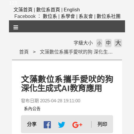
跳
123
到
文藻首頁
|
數位系首頁
|
English
主
Facebook ：
數位系
|
系學會
|
系友會
|
數位系社團
要
內
容
區
大
字級大小
中
小
塊
首頁
文藻數位系攜手愛吠的狗 深化生成式AI教育應用
文藻數位系攜手愛吠的狗
深化生成式AI教育應用
發布日期 2025-04-28 19:11:00
系內公告
列印
分享