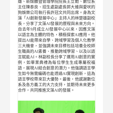
雄、新媒體暨管理學院院長王立勳、數位系
主任陳泰良、招生處副處長郭大維與愛吠的
狗娛樂公司執行長許冠文共同出席。身為文
藻「AI創新發展中心」主持人的林楚雄副校
長，分享了文藻AI發展的歷程與未來方向。
自去年9月成立AI發展中心以來，因應文藻
以語言為主體的特色，積極探索AI應用。他
提出AI能帶來自學、跨域學習及個人化教學
三大機會，並強調未來目標包括培養全校師
生職員的AI素養、推動跨域學習、以及以語
言賦能AI。林副校長分享了運用AI創意的實
例，如畢業典禮為每位學生生成專屬祝福
語，展現AI結合創意的潛力。他強調語言學
生如今無需編碼也能透過AI實現創新，這為
語言學校帶來巨大優勢。最後，他感謝數位
系及各方義工的大力支持，並期待未來更多
合作，共同推進文藻AI的發展。