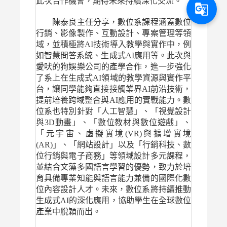
此次合作機會，期待未來持續深化交流。
g_translate
陳泰良主任分享，數位系課程涵蓋數位
行銷、影像製作、互動設計、專案管理等領
域，並積極將AI技術導入教學與實作中，例
如智慧問答系統、生成式AI應用等。此次與
愛吠的狗娛樂公司的產學合作，進一步強化
了系上在生成式AI領域的教學資源與實作平
台，讓同學能夠直接接觸業界AI前沿技術，
提前培養跨域整合與AI應用的實戰能力。數
位系也特別針對「人工智慧」、「視覺設計
與3D動畫」、「數位教材與數位遊戲」、
「元宇宙、虛擬實境(VR)與擴增實境
(AR)」、「網站設計」以及「行銷科技、數
位行銷與電子商務」等領域設計多元課程，
並結合文藻多國語言學習的優勢，致力於培
育具備專業知能與語言能力兼備的國際化數
位內容設計人才。未來，數位系將持續推動
生成式AI的深化應用，協助學生在全球數位
產業中脫穎而出。