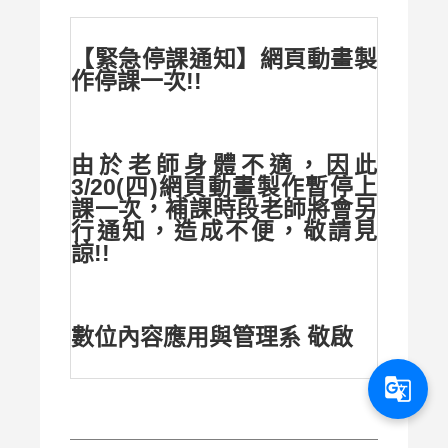
【緊急停課通知】網頁動畫製
作停課一次!!
由於老師身體不適，因此
3/20(四)網頁動畫製作暫停上
課一次，補課時段老師將會另
行通知，造成不便，敬請見
諒!!
數位內容應用與管理系 敬啟
g_translate