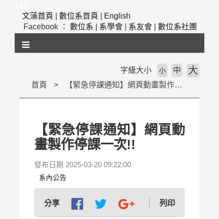
跳
123
到
文藻首頁
|
數位系首頁
|
English
主
Facebook ：
數位系
|
系學會
|
系友會
|
數位系社團
要
內
容
區
大
字級大小
中
小
塊
首頁
【緊急停課通知】網頁動畫製作停課一次!!
【緊急停課通知】網頁動
畫製作停課一次!!
發布日期 2025-03-20 09:22:00
系內公告
列印
分享