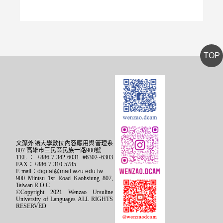
TOP
文藻外語大學數位內容應用與管理系
807 高雄市三民區民族一路900號
TEL：+886-7-342-6031 #6302~6303
FAX：+886-7-310-5785
E-mail：
digital@mail.wzu.edu.tw
900 Mintsu 1st Road Kaohsiung 807,
Taiwan R.O.C
©Copyright 2021 Wenzao Ursuline
University of Languages ALL RIGHTS
RESERVED