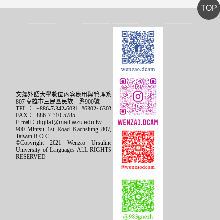
TOP
文藻外語大學數位內容應用與管理系
807 高雄市三民區民族一路900號
TEL：+886-7-342-6031 #6302~6303
FAX：+886-7-310-5785
E-mail：
digital@mail.wzu.edu.tw
900 Mintsu 1st Road Kaohsiung 807,
Taiwan R.O.C
©Copyright 2021 Wenzao Ursuline
University of Languages ALL RIGHTS
RESERVED