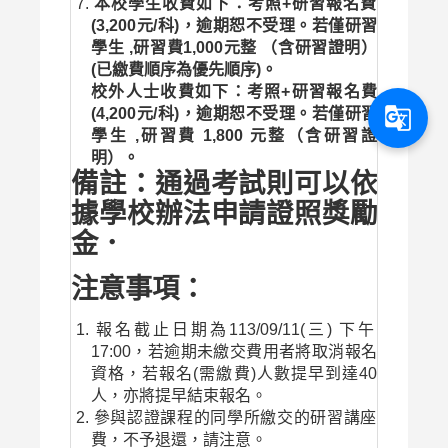
本校學生收費如下：考照+研習報名費
(3,200元/科)，逾期恕不受理。若僅研習
學生 ,研習費1,000元整 （含研習證明）
(已繳費順序為優先順序)。
校外人士收費如下：考照+研習報名費
g_translate
(4,200元/科)，逾期恕不受理。若僅研習
學生 ,研習費 1,800 元整（含研習證
明）。
備註：通過考試則可以依
據學校辦法申請證照獎勵
金．
注意事項：
報名截止日期為113/09/11(三) 下午
17:00，若逾期未繳交費用者將取消報名
資格，若報名(需繳費)人數提早到達40
人，亦將提早結束報名。
參與認證課程的同學所繳交的研習講座
費，不予退還，請注意。