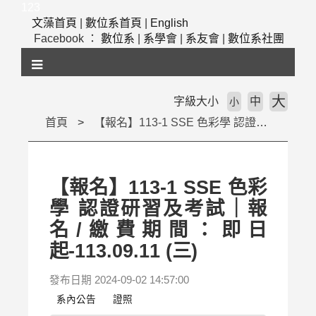
跳
123
到
文藻首頁
|
數位系首頁
|
English
主
Facebook ：
數位系
|
系學會
|
系友會
|
數位系社團
要
內
容
區
大
字級大小
中
小
塊
首頁
【報名】113-1 SSE 色彩學 認證研習及考試｜報名/繳費期間：即日起-113.09.11 (三)
【報名】113-1 SSE 色彩
學 認證研習及考試｜報
名/繳費期間：即日
起-113.09.11 (三)
發布日期 2024-09-02 14:57:00
系內公告
證照