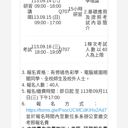
113.09.14 (六)
學理論
研習
09:00 - 18:00
15小時
講
Q707
2.基礎應用
研習
座
113.09.15 (日)
及證照考
09:00 - 17:00
試內容簡
介
1梯次考試
113.09.18 (三)
考試
Q707
人數以40
18:00 - 19:00
人為上限
報名資格：有修過色彩學、電腦繪圖相
關同學、全校師生及校外人士。
報名人數：40人
報名/繳費時間：即日起 至 113年09月11
日(三) 下午17:00
報名方式：
https://forms.gle/PsocUCMCdKiHo2Ad7
，
並於報名時間內至數位系系辦公室繳交
考照報名費