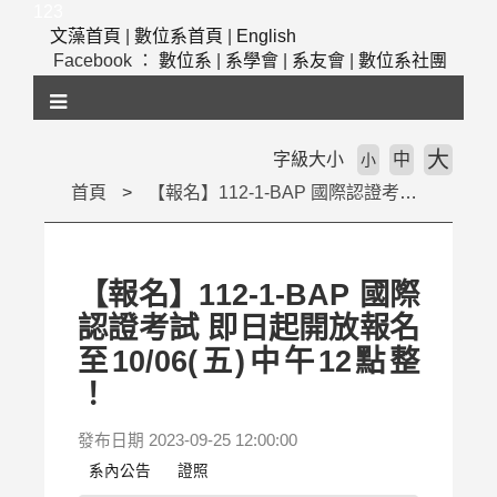
跳
123
到
文藻首頁
|
數位系首頁
|
English
主
Facebook ：
數位系
|
系學會
|
系友會
|
數位系社團
要
內
容
區
大
字級大小
中
小
塊
首頁
【報名】112-1-BAP 國際認證考試 即日起開放報名至10/06(五)中午12點整 ！
【報名】112-1-BAP 國際
認證考試 即日起開放報名
至10/06(五)中午12點整
！
發布日期 2023-09-25 12:00:00
系內公告
證照