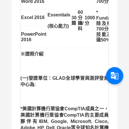
Word 2016
700分
60
*
Essentials
Excel 2016
30
分
1000
Fundamentals
題
鐘/
分
除及格分數為
(核心能力)
科
700分外且每一
PowerPoint
技能正確率須
2016
達50%以上
※證照介紹
g_translate
(一)發證單位：GLAD全球學習與測評發展
中心為:
*美國計算機行業協會CompTIA成員之一，
美國計算機行業協會CompTIA的主要成員
夥伴有IBM, Google, Microsoft, Cisco,
Adobe, HP, Dell, Oracle等全球知名計算機