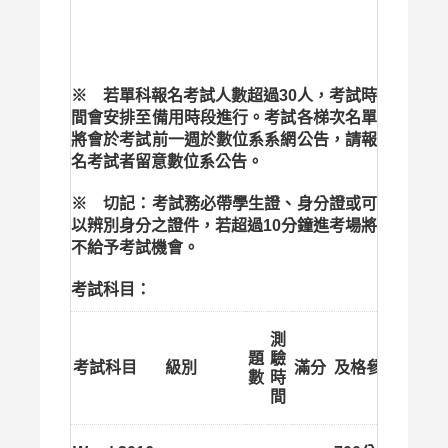
※ 若單科報名考試人數超過30人，考試時
間會安排至備用時段進行。考試各梯次名單
將會於考試前一週於數位系系網公告，請報
名考試者留意數位系公告。
※ 切記：考試務必帶學生證、身分證或可
以辨別身分之證件，若超過10分鐘進考場將
不給予考試機會。
考試科目：
測
題
驗
考試科目
級別
滿分
及格參考標準
數
時
間