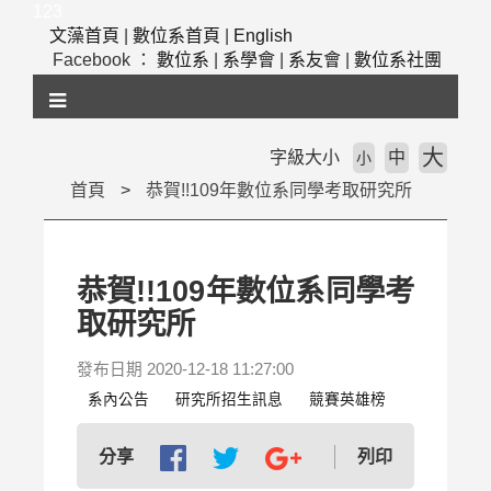
跳
123
到
文藻首頁
|
數位系首頁
|
English
主
Facebook ：
數位系
|
系學會
|
系友會
|
數位系社團
要
內
容
區
大
字級大小
中
小
塊
首頁
恭賀!!109年數位系同學考取研究所
恭賀!!109年數位系同學考
取研究所
發布日期 2020-12-18 11:27:00
系內公告
研究所招生訊息
競賽英雄榜
列印
分享