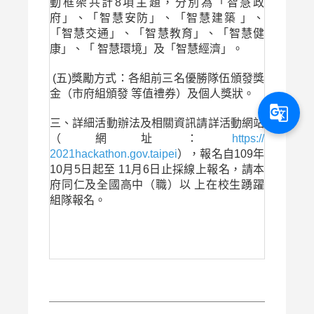
動框架共計8項主題，分別為「智慧政
府」、「智慧安防」、「智慧建築 」、
「智慧交通」、「智慧教育」、「智慧健
康」、「 智慧環境」及「智慧經濟」。
(五)獎勵方式：各組前三名優勝隊伍頒發獎
金（市府組頒發 等值禮券）及個人獎狀。
g_translate
三、詳細活動辦法及相關資訊請詳活動網站
（網址：
https://
2021hackathon.gov.taipei
），報名自109年
10月5日起至 11月6日止採線上報名，請本
府同仁及全國高中（職）以 上在校生踴躍
組隊報名。