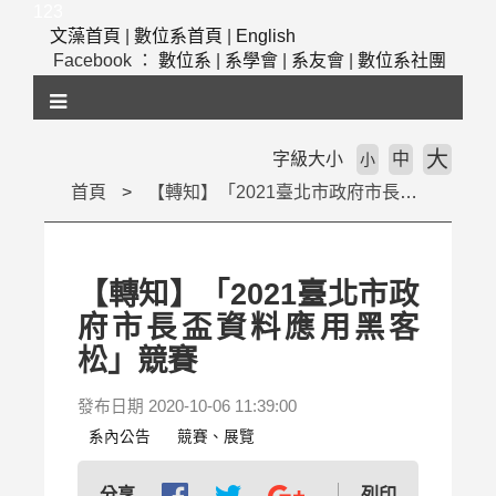
跳
123
到
文藻首頁
|
數位系首頁
|
English
主
Facebook ：
數位系
|
系學會
|
系友會
|
數位系社團
要
內
容
區
大
字級大小
中
小
塊
首頁
【轉知】「2021臺北市政府市長盃資料應用黑客松」競賽
【轉知】「2021臺北市政
府市長盃資料應用黑客
松」競賽
發布日期 2020-10-06 11:39:00
系內公告
競賽、展覽
列印
分享