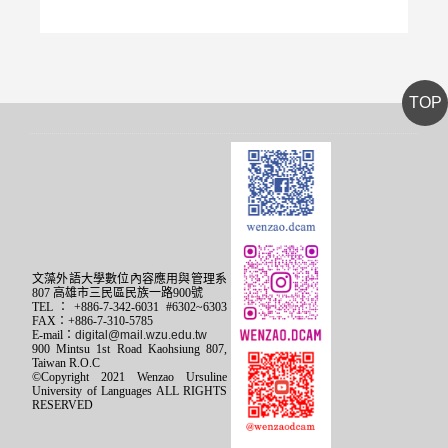
TOP
文藻外語大學數位內容應用與管理系
807 高雄市三民區民族一路900號
TEL：+886-7-342-6031 #6302~6303
FAX：+886-7-310-5785
E-mail：
digital@mail.wzu.edu.tw
900 Mintsu 1st Road Kaohsiung 807,
Taiwan R.O.C
©Copyright 2021 Wenzao Ursuline
University of Languages ALL RIGHTS
RESERVED