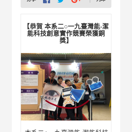
【恭賀 本系二○一九臺灣能-潔
能科技創意實作競賽榮獲銅
獎】