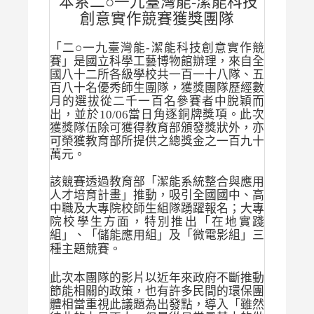
本系二○一九臺灣能-潔能科技
創意實作競賽獲獎團隊
「二○一九臺灣能-潔能科技創意實作競
賽」是國立科學工藝博物館辦理，來自全
國八十二所各級學校共一百一十八隊、五
百八十名優秀師生團隊，獲獎團隊歷經數
月的選拔從二千一百名參賽者中脫穎而
出，並於10/06當日角逐銅牌獎項。此次
獲獎隊伍除可獲得教育部頒發獎狀外，亦
可榮獲教育部所提供之總獎金之一百九十
萬元。
該競賽透過教育部「潔能系統整合與應用
人才培育計畫」推動，吸引全國國中、高
中職及大專院校師生組隊踴躍報名；大專
院校學生方面，特別推出「在地實踐
組」、「儲能應用組」及「微電影組」三
種主題競賽。
此次本團隊的影片以近年來政府不斷推動
節能相關的政策，也有許多民間的環保團
體相當重視此議題為出發點，導入「雖然