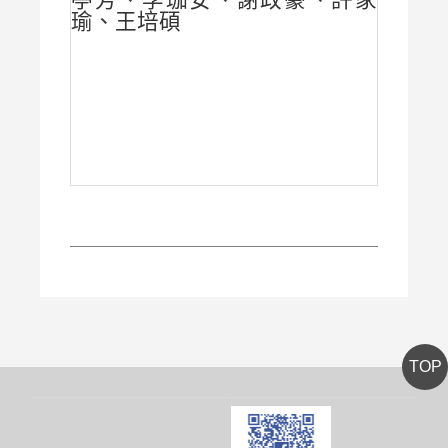
瑜、王培碩
TOP