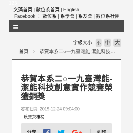
跳
123
到
文藻首頁
|
數位系首頁
|
English
主
Facebook ：
數位系
|
系學會
|
系友會
|
數位系社團
要
內
容
區
大
字級大小
中
小
塊
首頁
恭賀本系二○一九臺灣能-潔能科技創意實作競賽榮獲銅獎
恭賀本系二○一九臺灣能-
潔能科技創意實作競賽榮
獲銅獎
發布日期 2019-12-24 09:04:00
競賽英雄榜
列印
分享