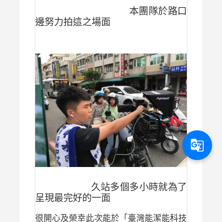
本團隊於路口
邊努力拍這之場面
g_translate
久站多個多小時就為了
呈現最完好的一面
很開心及榮幸此次能於「臺灣能潔能科技