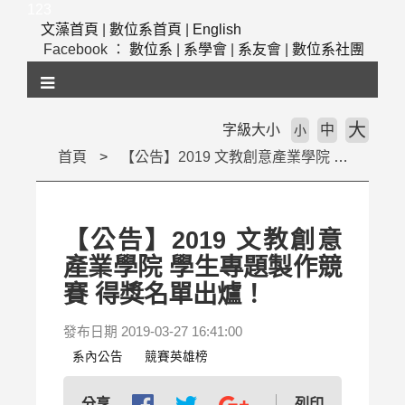
跳
123
到
文藻首頁
|
數位系首頁
|
English
主
Facebook ：
數位系
|
系學會
|
系友會
|
數位系社團
要
內
容
區
大
字級大小
中
小
塊
首頁
【公告】2019 文教創意產業學院 學生專題製作競賽 得獎名單出爐！
【公告】2019 文教創意
產業學院 學生專題製作競
賽 得獎名單出爐！
發布日期 2019-03-27 16:41:00
系內公告
競賽英雄榜
列印
分享