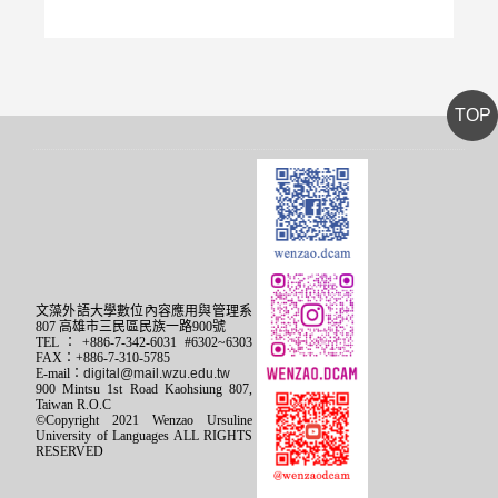
TOP
文藻外語大學數位內容應用與管理系
807 高雄市三民區民族一路900號
TEL：+886-7-342-6031 #6302~6303
FAX：+886-7-310-5785
E-mail：
digital@mail.wzu.edu.tw
900 Mintsu 1st Road Kaohsiung 807,
Taiwan R.O.C
©Copyright 2021 Wenzao Ursuline
University of Languages ALL RIGHTS
RESERVED