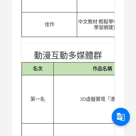
中文教材 輕鬆學中文 數位
佳作
學習網建置
動漫互動多媒體群
名次
作品名稱
第一名
3D虛擬實境「澄鏡」
g_translate