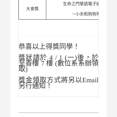
生命之門華語電子繪本編製
大會獎
－
小米和狗狗瑪尼
恭喜以上得獎同學！
獎狀請於 4 / 1 (一)後，於
至善樓 7 樓 (數位系系辦領
取)
獎金領取方式將另以Email
另行通知！