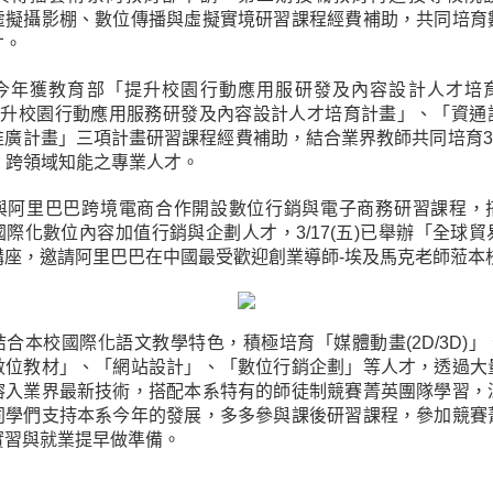
虛擬攝影棚、數位傳播與虛擬實境研習課程經費補助，共同培育
才。
獲教育部「提升校園行動應用服研發及內容設計人才培
年提升校園行動應用服務研發及內容設計人才培育計畫」、「資通
推廣計畫」三項計畫研習課程經費補助，結合業界教師共同培育3
、跨領域知能之專業人才。
里巴巴跨境電商合作開設數位行銷與電子商務研習課程，
際化數位內容加值行銷與企劃人才，3/17(五)已舉辦「全球
講座，邀請阿里巴巴在中國最受歡迎創業導師-埃及馬克老師蒞本
本校國際化語文教學特色，積極培育「媒體動畫(2D/3D)」
數位教材」、「網站設計」、「數位行銷企劃」等人才，透過大
溶入業界最新技術，搭配本系特有的師徒制競賽菁英團隊學習，
同學們支持本系今年的發展，多多參與課後研習課程，參加競賽
實習與就業提早做準備。