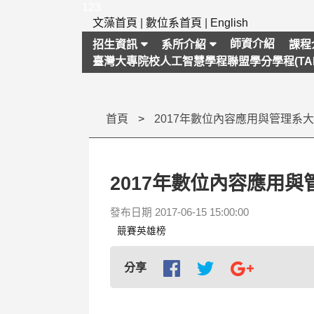
跳
123
到
文藻首頁
|
數位系首頁
|
English
主
師資介紹
招生資訊
系所介紹
課程
要
臺灣大專院校人工智慧學程聯盟學分學程(TAI
內
容
區
塊
首頁
2017年數位內容應用
發布日期 2017-06-15 15:00:00
競賽英雄榜
分享