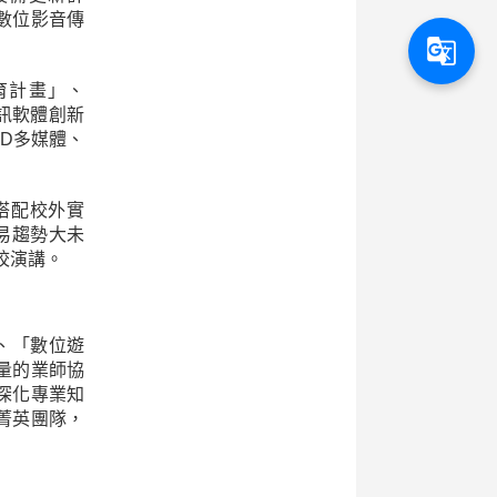
數位影音傳
g_translate
育計畫」、
訊軟體創新
D多媒體、
搭配校外實
貿易趨勢大未
校演講。
、「數位遊
量的業師協
深化專業知
菁英團隊，