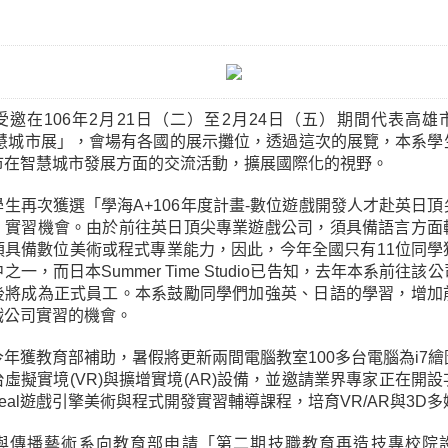
在106年2月21日（二）至2月24日（五）期間代表高雄
7智慧城市展」，會場有各國的展示攤位，透過這次的展覽，本系學
市在智慧城市發展方面的交流活動，擴展國際化的視野。
再次獲選「學海A+106年度計畫-數位遊戲開發人才赴英日頂
」實習機會。由於前往英日頂尖專業遊戲公司，須具備語言方面
須具備數位美術或程式專業能力，因此，今年全國只有11位同學
之一，而日本Summer Time Studio已告知，去年本系前往該
後將成為正式員工。本系鼓勵同學們加強英、日語的學習，增加
戲公司實習的機會。
獲教育部補助，暑假將更新兩間電腦教室100多台電腦為i7繪
虛擬實境(VR)與擴增實境(AR)設備，並邀請業界專家正在開
real遊戲引擎美術與程式開發實習輔導課程，培育VR/AR與3D
播藝術系向教育部申請「第二期技職教育再造技專校院