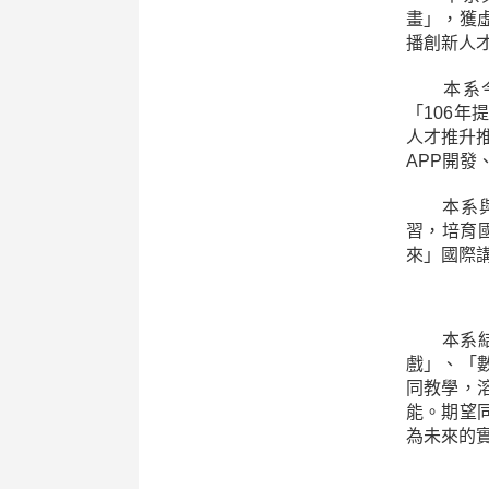
畫」，獲
播創新人
本系今年
「106
人才推升
APP開發
本系與阿
習，培育國
來」國際
本系結合
戲」、「
同教學，
能。期望
為未來的