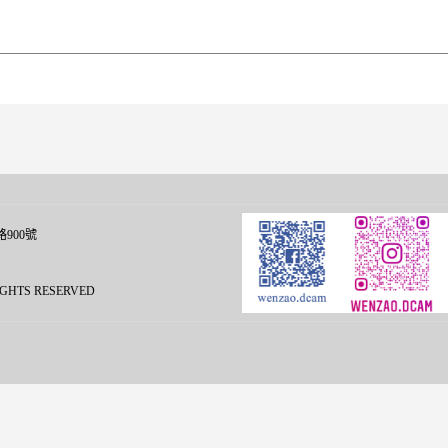
900號
L RIGHTS RESERVED