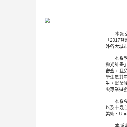
本系受邀
「201
外各大城
本系學生
拋光計畫
審查，且
學生是其中
生，畢業
尖專業遊
本系今年
以及十幾台
美術、Un
本系與傳