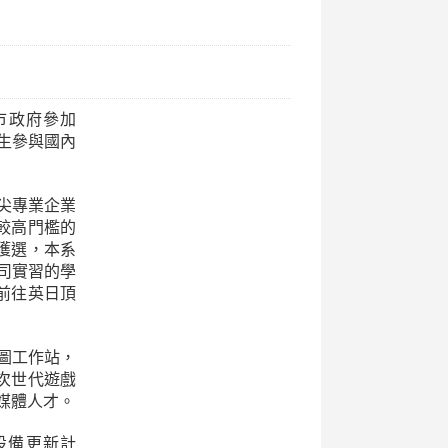
市政府參加
生參與國內
尖專業企業
較高門檻的
獲選，本系
公司實習的學
前往英日頂
圖工作站，
設次世代遊戲
多媒體人才。
設備更新計