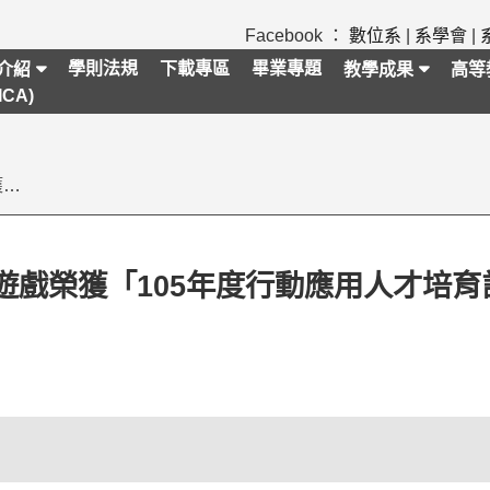
Facebook ：
數位系
|
系學會
|
學則法規
下載專區
畢業專題
介紹
教學成果
高等
CA)
數位系「火災逃生VR」遊戲榮獲「105年度行動應用人才培育計畫APP選拔活動」全國第一名！
遊戲榮獲「105年度行動應用人才培育