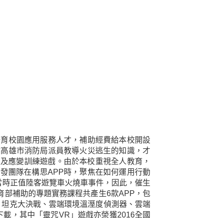
育校園應用服務人才，補助經費給本校開設
謝高雄市消防局派員教導火災逃生的知識，才
生及應變訓練遊戲。由於本校重視全人教育，
研發團隊在構思
APP
時，聚焦在如何運用行動
當時正值陸客遊覽車火燒車事件，因此，催生
育部補助的專題實務課程共產生
6
款
APP
，包
、坦克大決戰、雲端環境溫溼度偵測器、雲端
下載，其中「靈咒
VR
」遊戲亦榮獲
2016
全國