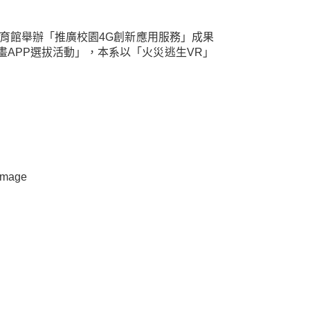
育館舉辦「推廣校園
4G
創新應用服務」成果
畫
APP
選拔活動」，本系以「火災逃生
VR
」