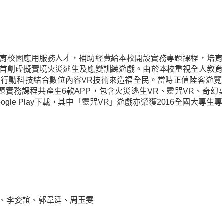
校園應用服務人才，補助經費給本校開設實務專題課程，培育
首創虛擬實境火災逃生及應變訓練遊戲。由於本校重視全人教
用行動科技結合數位內容VR技術來造福全民。當時正值陸客遊
題實務課程共產生6款APP，包含火災逃生VR、靈咒VR、奇
le Play下載，其中「靈咒VR」遊戲亦榮獲2016全國大專生
、李姿誼、郭韋廷、周玉雯