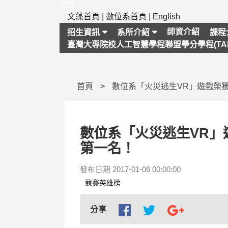
跳
123
到
文藻首頁
|
數位系首頁
|
English
主
師資介紹
招生資訊
系所介紹
課程
要
臺灣大專院校人工智慧學程聯盟學分學程(TAI
內
容
區
塊
首頁
數位系「火災逃生VR」
第一名！
發布日期 2017-01-06 00:00:00
競賽英雄榜
分享