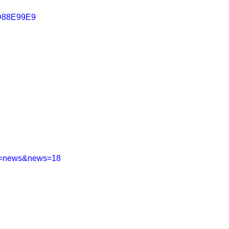
D88E99E9
tab=news&news=18