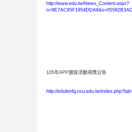
http://www.edu.tw/News_Content.aspx?
n=9E7AC85F1954DDA8&s=05582B3A
105
年
APP
選拔活動得獎公告
http://edufor4g.ncu.edu.tw/index.php?