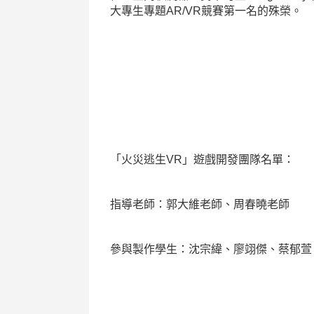
大專生專題
AR/VR
競賽第一名的殊榮。
「火災逃生
VR
」遊戲開發團隊名單：
指導老師：郭大維老師、周春曉老師
參與製作學生：沈宗緯、廖翊傑、蔡郁萱