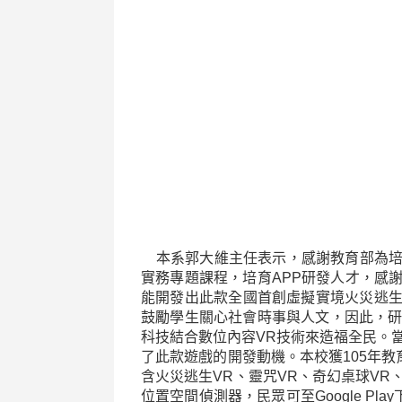
本系郭大維主任表示，感謝教育部為培
實務專題課程，培育
APP
研發人才，感
能開發出此款全國首創虛擬實境火災逃
鼓勵學生關心社會時事與人文，因此，
科技結合數位內容
VR
技術來造福全民。
了此款遊戲的開發動機。本校獲
105
年教
含火災逃生
VR
、靈咒
VR
、奇幻桌球
VR
位置空間偵測器，民眾可至
Google Play